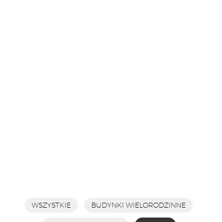
HOTELE
HOTELE
WSZYSTKIE
BUDYNKI WIELORODZINNE