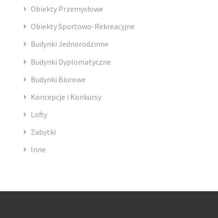
Obiekty Przemysłowe
Obiekty Sportowo-Rekreacyjne
Budynki Jednorodzinne
Budynki Dyplomatyczne
Budynki Biurowe
Koncepcje i Konkursy
Lofty
Zabytki
Inne